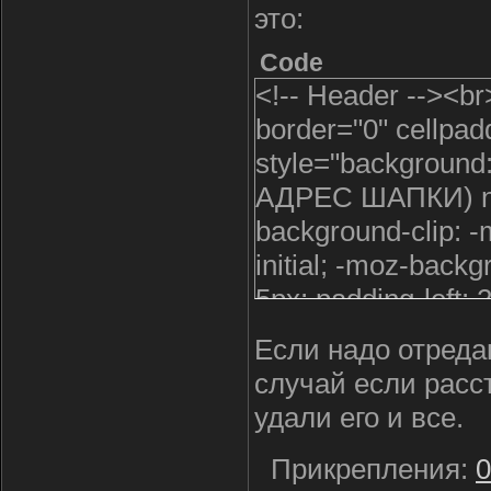
это:
Code
<!-- Header --><br
border="0" cellpad
style="backgroun
АДРЕС ШАПКИ) no-r
background-clip: -
initial; -moz-backg
5px; padding-left: 
width="990" heigh
Если надо отреда
href="$PERSONA
случай если расс
| Группа "<u>$U
удали его и все.
<b>$USERNAME$</
</tr><br><tr align=
Прикрепления:
0