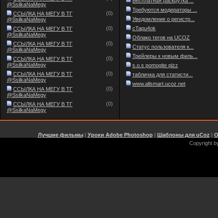
Бесплатная раскрутка ...
@SsilkaNaMegy
href="$LOGIN_LIN
Требуются модераторы ...
(0)
ССЫЛКА НА МЕГУ В ТГ
Уведомление о регистр...
@SsilkaNaMegy
<br><!-- /Header -
(0)
cTapu4ok
ССЫЛКА НА МЕГУ В ТГ
@SsilkaNaMegy
Облако тегов на UCOZ
(0)
ССЫЛКА НА МЕГУ В ТГ
Статус пользователя к...
@SsilkaNaMegy
Трейлеры к новым филь...
(0)
ССЫЛКА НА МЕГУ В ТГ
@SsilkaNaMegy
s.o.s pomogite plzz
(0)
ССЫЛКА НА МЕГУ В ТГ
табличка для статисти...
@SsilkaNaMegy
www.allsmart.ucoz.net
(0)
ССЫЛКА НА МЕГУ В ТГ
@SsilkaNaMegy
(0)
ССЫЛКА НА МЕГУ В ТГ
@SsilkaNaMegy
Лучшие фильмы
|
Уроки Adobe Photoshop
|
Шаблоны для uCoz
|
О
Copyright b