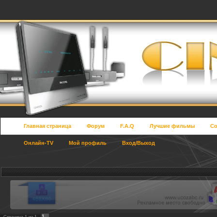
Главная страница
Форум
F.A.Q
Лучшие фильмы
Со
Онлайн-TV
Мой профиль
Вход/Выход
1