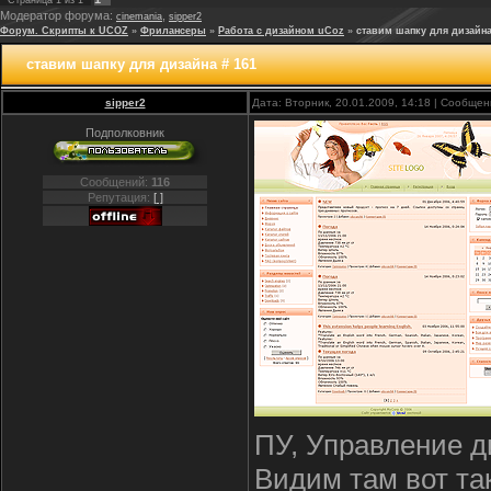
Страница
1
из
1
Модератор форума:
,
cinemania
sipper2
Форум. Скрипты к UCOZ
»
Фрилансеры
»
Работа с дизайном uCoz
»
ставим шапку для дизайна
ставим шапку для дизайна # 161
sipper2
Дата: Вторник, 20.01.2009, 14:18 | Сообще
Подполковник
Сообщений:
116
Репутация:
[ ]
ПУ, Управление д
Видим там вот так