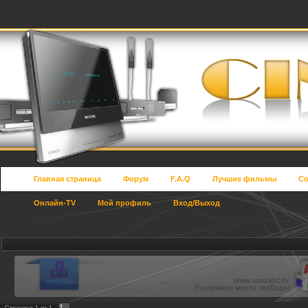
Главная страница
Форум
F.A.Q
Лучшие фильмы
Со
Онлайн-TV
Мой профиль
Вход/Выход
1