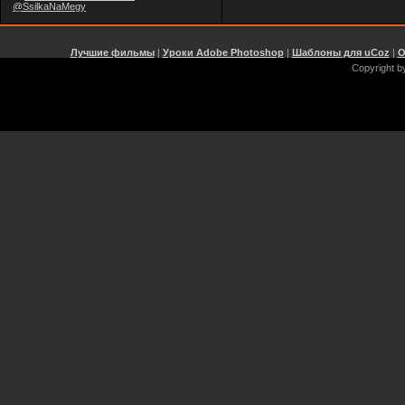
@SsilkaNaMegy
Лучшие фильмы
|
Уроки Adobe Photoshop
|
Шаблоны для uCoz
|
О
Copyright b