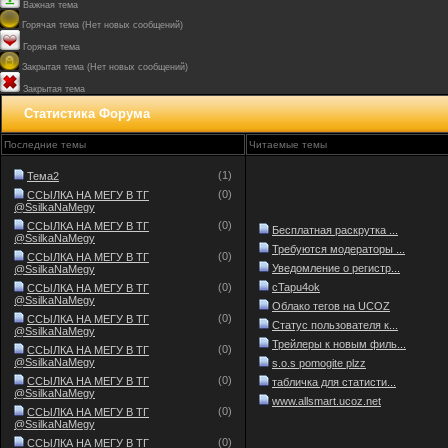
Важная тема
Горячая тема (Нет новых сообщений)
Горячая тема
Закрытая тема (Нет новых сообщений)
Закрытая тема
Статистика Форума
Последние темы
Читаемые темы
(1)
Тема2
(0)
ССЫЛКА НА МЕГУ В ТГ
@SsilkaNaMegy
(0)
ССЫЛКА НА МЕГУ В ТГ
Бесплатная раскрутка ...
@SsilkaNaMegy
Требуются модераторы ...
(0)
ССЫЛКА НА МЕГУ В ТГ
Уведомление о регистр...
@SsilkaNaMegy
(0)
cTapu4ok
ССЫЛКА НА МЕГУ В ТГ
@SsilkaNaMegy
Облако тегов на UCOZ
(0)
ССЫЛКА НА МЕГУ В ТГ
Статус пользователя к...
@SsilkaNaMegy
Трейлеры к новым филь...
(0)
ССЫЛКА НА МЕГУ В ТГ
@SsilkaNaMegy
s.o.s pomogite plzz
(0)
ССЫЛКА НА МЕГУ В ТГ
табличка для статисти...
@SsilkaNaMegy
www.allsmart.ucoz.net
(0)
ССЫЛКА НА МЕГУ В ТГ
@SsilkaNaMegy
(0)
ССЫЛКА НА МЕГУ В ТГ