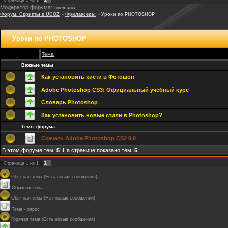
Страница
1
из
1
Модератор форума:
cinemania
Форум. Скрипты к UCOZ
»
Фрилансеры
»
Уроки по PHOTOSHOP
Уроки по PHOTOSHOP
Тема
Важные темы
Как установить кисти в Фотошоп
Adobe Photoshop CS3: Официальный учебный курс
Словарь Photoshop
Как установить новые стили в Photoshop?
Темы форума
Скачать Adobe Photoshop CS2 9.0
В этом форуме тем:
5
. На странице показано тем:
5
.
1
Страница
1
из
1
Обычная тема (Есть новые сообщения)
Обычная тема
Обычная тема (Нет новых сообщений)
Тема - опрос
Горячая тема (Есть новые сообщения)