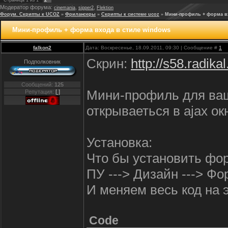
Страница
1
из
1
Модератор форума:
,
,
cinemania
sipper2
Flektion
Форум. Скрипты к UCOZ
»
Фрилансеры
»
Скрипты к системе ucoz
»
Мини-профиль + форма вх
Мини-профиль + форма входа в стиле windows
falkon2
Дата: Воскресенье, 18.09.2011, 09:30 | Сообщение #
1
Скрин:
http://s58.radik
Подполковник
Сообщений:
125
Мини-профиль для ваш
Репутация:
[ ]
открываеться в ajax ок
Установка:
Что бы установить фор
ПУ ---> Дизайн ---> Ф
И меняем весь код на э
Code