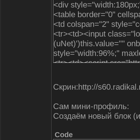
<div style="width:180p
<table border="0" cell
<td colspan="2" style=
<tr><td><input class="lo
(uNet)')this.value=''" on
style="width:96%;" maxl
<tr><td><script src="http
type="password" name="
onfocus="if(this.value==
Скрин:http://s60.radika
maxlength="15"/></td>
</table>
Сам мини-профиль:
<table border="0" cell
Создаём новый блок (и
<tr><td nowrap>
<input id="hid$PAGE_ID
Code