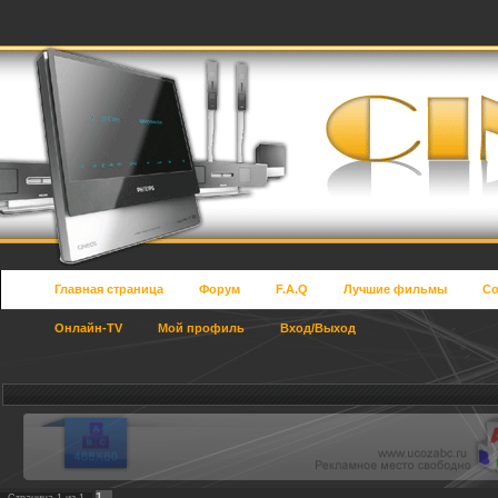
Главная страница
Форум
F.A.Q
Лучшие фильмы
Со
Онлайн-TV
Мой профиль
Вход/Выход
1