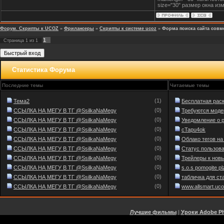
</label>');
size="30" размер окна из
$('div.searchForm form').su
encodeURIComponent($('div.
</script>
Форум. Скрипты к UCOZ
»
Фрилансеры
»
Скрипты к системе ucoz
»
Форма поиска сайта совме
1
Страница
1
из
1
Статистика Форума
Последние темы
Читаемые темы
(1)
Тема2
Бесплатная раскр
(0)
ССЫЛКА НА МЕГУ В ТГ @SsilkaNaMegy
Требуются модер
(0)
ССЫЛКА НА МЕГУ В ТГ @SsilkaNaMegy
Уведомление о р
(0)
ССЫЛКА НА МЕГУ В ТГ @SsilkaNaMegy
cTapu4ok
(0)
ССЫЛКА НА МЕГУ В ТГ @SsilkaNaMegy
Облако тегов н
(0)
ССЫЛКА НА МЕГУ В ТГ @SsilkaNaMegy
Статус пользоват
(0)
ССЫЛКА НА МЕГУ В ТГ @SsilkaNaMegy
Трейлеры к новы
(0)
ССЫЛКА НА МЕГУ В ТГ @SsilkaNaMegy
s.o.s pomogite pl
(0)
ССЫЛКА НА МЕГУ В ТГ @SsilkaNaMegy
табличка для ста
(0)
ССЫЛКА НА МЕГУ В ТГ @SsilkaNaMegy
www.allsmart.uco
Лучшие фильмы
|
Уроки Adobe P