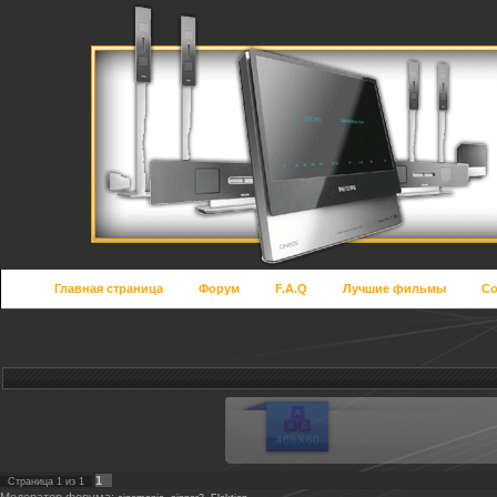
Главная страница
Форум
F.A.Q
Лучшие фильмы
Со
1
Страница
1
из
1