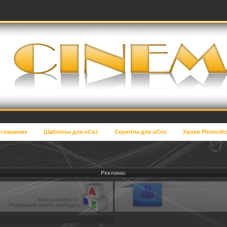
глашение
Шаблоны для uCoz
Скрипты для uCoz
Уроки Photosh
Реклама: