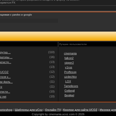
меряется PX
bmit(function(){if($('div.searchForm input#GoogSearch').is(':checked')){window.location = 'h
searchForm input.queryField').val()); return false;}});
щенная с yandex и google
Лучшие пользователи
(110)
утка ...
cinemania
(16)
аторы ...
falkon2
(13)
егистр...
sipper2
(13)
v1rus
(12)
а UCOZ
Proffesop
(12)
uzdechko
еля к...
LOX
(11)
м филь...
Tamelisses
(11)
zz
Gelbegil
(10)
тисти...
Begilgel
(10)
z.net
hotoshop
|
Шаблоны для uCoz
|
Онлайн-TV
|
Кнопки для сайта UCOZ
|
Иконки дл
Copyright by cinemania.ucoz.com © 2026