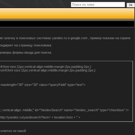
 галочку в поисковых системах yandex.ru и google.com , пример показан на скрине
 редирект на страницу поисковика
 размеры формы ввода для поиска
;font-size:11px;vertical-align:middle;margin:2px;padding:2px;}
if;font-size:11px;vertical-align:middle;margin:2px;padding:2px;}
q" maxlength="30" size="30" class="queryField" type="text">
x; vertical-align: middle;" id="YandexSearch" name="Yandex_search" type="checkbox" />
ttp://yandex.ru/yandsearch?text=' + location.host + '' +
солютно не какой
 vertical-align: middle;" id="GoogSearch" name="google_search" type="checkbox" />