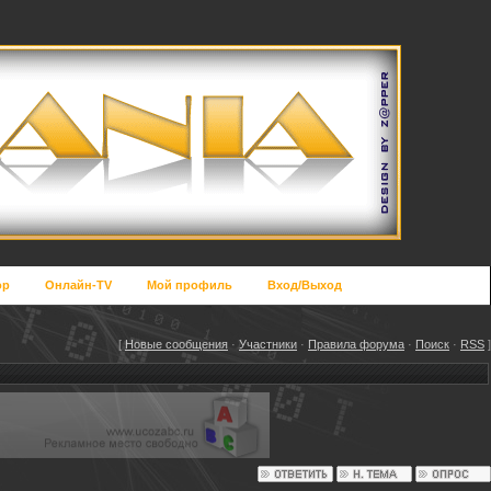
op
Онлайн-TV
Мой профиль
Вход/Выход
[
Новые сообщения
·
Участники
·
Правила форума
·
Поиск
·
RSS
]