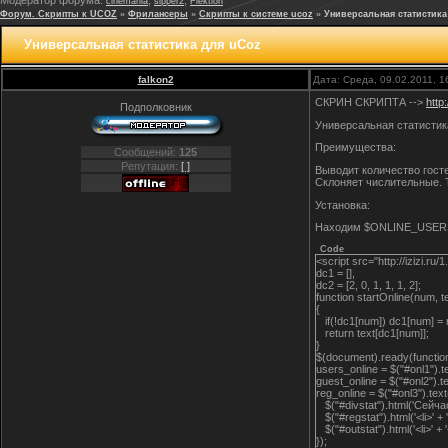
Модератор форума:
,
,
cinemania
sipper2
Flektion
Форум. Скрипты к UCOZ
»
Фрилансеры
»
Скрипты к системе ucoz
»
Универсальная статистика
Универсальная статистика для uCoz
falkon2
Дата: Среда, 09.02.2011, 
СКРИН СКРИПТА -->
http
Подполковник
Универсальная статистика
Преимущества:
Сообщений:
125
Репутация:
[ ]
Выводит количество гост
Склоняет числительные. Т
Установка:
Находим $ONLINE_USERS_L
Code
<script src="http://izizi.ru
dc1 = [],
dc2 = [2, 0, 1, 1, 1, 2];
function startOnline(num, 
{
if(!dc1[num]) dc1[num] =
return text[dc1[num]];
}
$(document).ready(functi
users_online = $("#onl1").
guest_online = $("#onl2").t
reg_online = $("#onl3").tex
$("#divstat").html('Сейчас 
$("#regstat").html('<li>' +
$("#outstat").html('<li>' + '
});