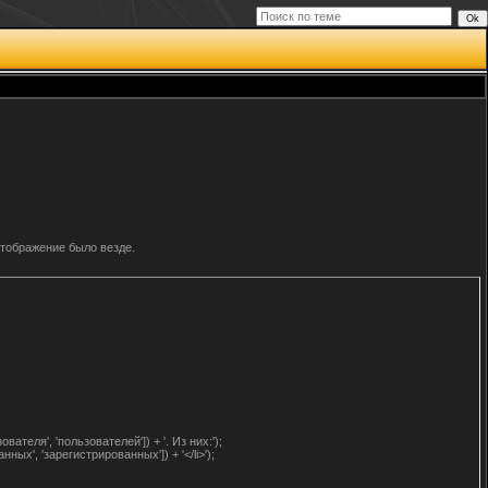
тображение было везде.
зователя', 'пользователей']) + '. Из них:');
ванных', 'зарегистрированных']) + '</li>');