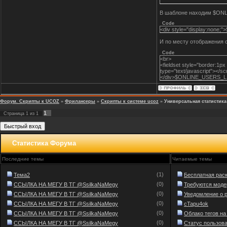
</script>
В шаблоне находим $ON
Code
<div style="display:non
И по месту отображения 
Code
<br>
<fieldset style="border:1px
type="text/javascript"></sc
</div>$ONLINE_USERS_LIST$
Форум. Скрипты к UCOZ
»
Фрилансеры
»
Скрипты к системе ucoz
»
Универсальная статистика
1
Страница
1
из
1
Статистика Форума
Последние темы
Читаемые темы
(1)
Тема2
Бесплатная раскр
(0)
ССЫЛКА НА МЕГУ В ТГ @SsilkaNaMegy
Требуются модер
(0)
ССЫЛКА НА МЕГУ В ТГ @SsilkaNaMegy
Уведомление о р
(0)
ССЫЛКА НА МЕГУ В ТГ @SsilkaNaMegy
cTapu4ok
(0)
ССЫЛКА НА МЕГУ В ТГ @SsilkaNaMegy
Облако тегов н
(0)
ССЫЛКА НА МЕГУ В ТГ @SsilkaNaMegy
Статус пользоват