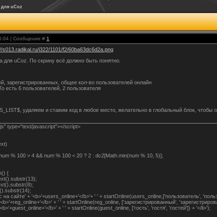
 для uCoz
16:04 | Сообщение #
1
://s013.radikal.ru/i322/1101/f2/60ba63dc6d2a.png
 для uCoz. По скрину всё должно быть понятно.
ей, зарегистрированных, общее кол-во пользователей онлайн
о есть 6 пользователей, 2 пользователя
IST$, удаляем и ставим код в любое место, желательно в глобальный блок, чтобы о
/1.js" type="text/javascript"></script>
text)
 num % 100 > 4 && num % 100 < 20 ? 2 : dc2[Math.min(num % 10, 5)];
on() {
text().substr(13);
ext().substr(8);
t().substr(14);
на сайте' + '<b>'+users_online+'</b>'+ ' ' + startOnline(users_online,['пользователь', 'поль
 '<b>'+reg_online+'</b>' + ' ' + startOnline(reg_online, ['зарегистрированный', 'зарегистриро
<b>'+guest_online+'</b>' + ' ' + startOnline(guest_online, ['гость', 'гостя', 'гостей']) + '</li>');