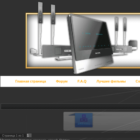
Главная страница
Форум
F.A.Q
Лучшие фильмы
Со
1
Страница
1
из
1