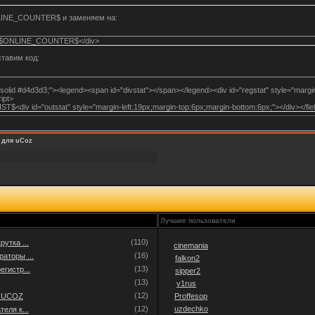
LINE_COUNTER$ и заменяем на:
e;">$ONLINE_COUNTER$</div>
ставим код:
 solid #d4d3d3;"><legend><span id="divstat"></span></legend><div id="regstat" style="margin-l
ript>
<div id="outstat" style="margin-left:19px;margin-top:6px;margin-bottom:6px;"></div></fie
 для uCoz
Лучшие пользователи
(110)
утка ...
cinemania
(16)
аторы ...
falkon2
(13)
егистр...
sipper2
(13)
v1rus
(12)
а UCOZ
Proffesop
(12)
uzdechko
еля к...