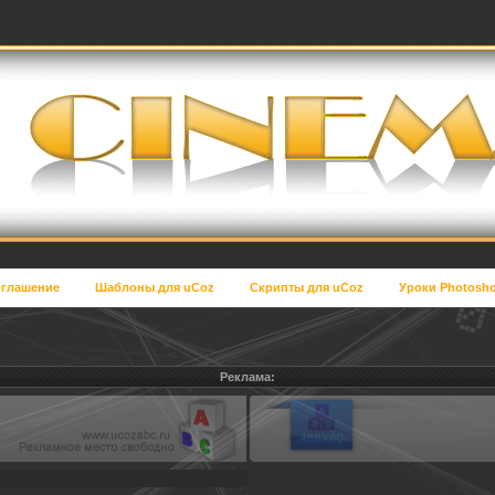
глашение
Шаблоны для uCoz
Скрипты для uCoz
Уроки Photosh
Реклама: