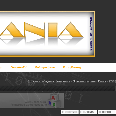
op
Онлайн-TV
Мой профиль
Вход/Выход
[
Новые сообщения
·
Участники
·
Правила форума
·
Поиск
·
RSS
]