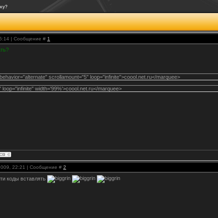
оку?
16:14 | Сообщение #
1
ать?
behavior="alternate" scrollamount="5" loop="infinite">coool.net.ru</marquee>
loop="infinite" width='99%'>coool.net.ru</marquee>
2009, 22:21 | Сообщение #
2
ти коды вставлять