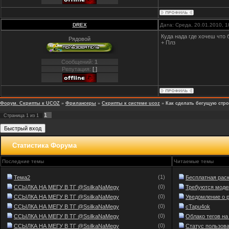
DREX
Дата: Среда, 20.01.2010, 
Куда нада где хочеш что 
Рядовой
+ Плз
Сообщений:
1
Репутация:
[ ]
Форум. Скрипты к UCOZ
»
Фрилансеры
»
Скрипты к системе ucoz
»
Как сделать бегущую стр
1
Страница
1
из
1
Статистика Форума
Последние темы
Читаемые темы
(1)
Тема2
Бесплатная раскр
(0)
ССЫЛКА НА МЕГУ В ТГ @SsilkaNaMegy
Требуются модер
(0)
ССЫЛКА НА МЕГУ В ТГ @SsilkaNaMegy
Уведомление о р
(0)
ССЫЛКА НА МЕГУ В ТГ @SsilkaNaMegy
cTapu4ok
(0)
ССЫЛКА НА МЕГУ В ТГ @SsilkaNaMegy
Облако тегов н
(0)
ССЫЛКА НА МЕГУ В ТГ @SsilkaNaMegy
Статус пользоват