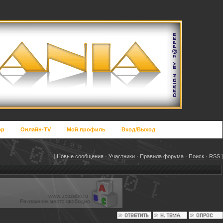
op
Онлайн-TV
Мой профиль
Вход/Выход
[
Новые сообщения
·
Участники
·
Правила форума
·
Поиск
·
RSS
]