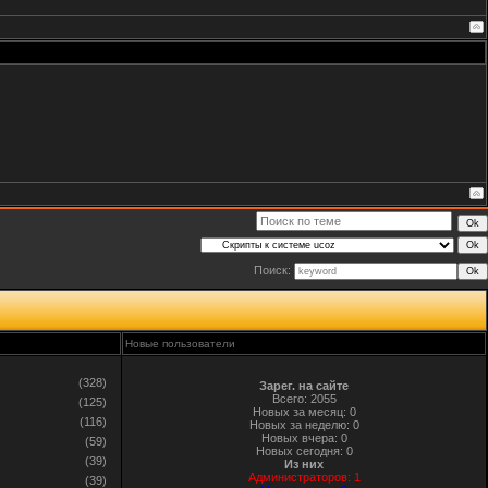
Поиск:
Новые пользователи
(328)
Зарег. на сайте
Всего: 2055
(125)
Новых за месяц: 0
(116)
Новых за неделю: 0
Новых вчера: 0
(59)
Новых сегодня: 0
(39)
Из них
Администраторов: 1
(39)