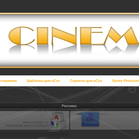
глашение
Шаблоны для uCoz
Скрипты для uCoz
Уроки Photosh
Реклама: