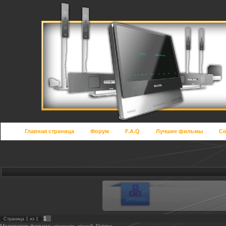
Главная страница
Форум
F.A.Q
Лучшие фильмы
Со
1
Страница
1
из
1