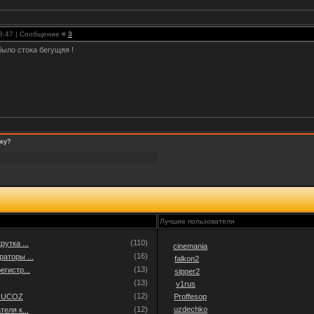
18:47 | Сообщение #
3
было стока бегущяя !
оку?
Лучшие пользователи
(110)
утка ...
cinemania
(16)
аторы ...
falkon2
(13)
егистр...
sipper2
(13)
v1rus
(12)
а UCOZ
Proffesop
(12)
uzdechko
еля к...