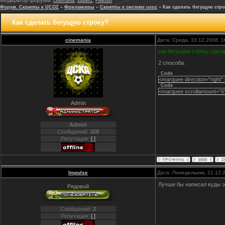
Модератор форума:
,
,
cinemania
sipper2
Flektion
Форум. Скрипты к UCOZ
»
Фрилансеры
»
Скрипты к системе ucoz
»
Как сделать бегущую стр
Как сделать бегущую строку?
cinemania
Дата: Среда, 10.12.2008, 
как бегущею строку сдел
2 способа :
Code
<marquee direction="right" 
Code
<marquee scrollamount="6" 
Admin
Admin
Сообщений:
328
Репутация:
[ ]
Impulse
Дата: Понедельник, 21.12.
Лучше бы написал куды э
Рядовой
Сообщений:
2
Репутация:
[ ]