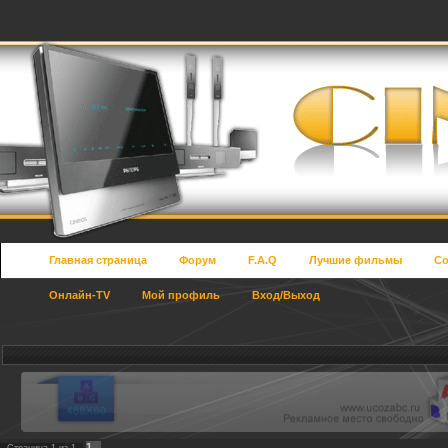
Главная страница
Форум
F.A.Q
Лучшие фильмы
Со
Онлайн-TV
Мой профиль
Вход/Выход
1