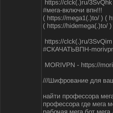
https://clck(.)ru/3SvQ
#мега-включи впн!!!
( https://mega1(.)to/ ) (
( https://hidemega(.)to/ )
https://clck(.)ru/3S
#СКАЧАТЬВПН-morivpn
MORIVPN - https://mori
///Шифрование для ваш
найти профессора мега
профессора где мега м
рабочая мега бот мега 