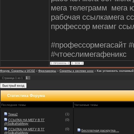
мега телеграмм мега ю
рабочая ссылкамега сс
профессор мегамг ссыл
#профессормегасайт #
#чтоеслимегафеникс
Форум. Скрипты к UCOZ
»
Фрилансеры
»
Скрипты к системе ucoz
»
Как установить скачанны
1
Страница
1
из
1
Статистика Форума
Последние темы
Читаемые темы
(1)
Тема2
(0)
ССЫЛКА НА МЕГУ В ТГ
@SsilkaNaMegy
(0)
ССЫЛКА НА МЕГУ В ТГ
Бесплатная раскрутка ...
@SsilkaNaMegy