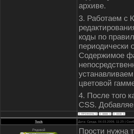
архиве.
3. Работаем с 
редактирования
коды по прави
периодически о
Содержимое фа
непосредственн
устанавливаем
цветовой гамм
4. После того к
CSS. Добавляем 
Tosik
Дата: Среда, 04.03.2009, 11:25 | Со
Прости нужна т
Рядовой