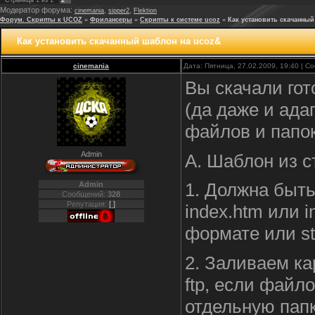
Страница
1
из
1
Модератор форума:
,
,
cinemania
sipper2
Flektion
Форум. Скрипты к UCOZ
»
Фрилансеры
»
Скрипты к системе ucoz
»
Как установить скачанны
Как установить скачанный шаблон на ucoz&
cinemania
Дата: Пятница, 27.02.2009, 19:40 | 
Вы скачали го
(да даже и ада
файлов и папок
Admin
А. Шаблон из с
1. Должна быть
Admin
Сообщений:
328
Репутация:
[ ]
index.htm или 
формате или st
2. Заливаем ка
ftp, если файл
отдельную папк