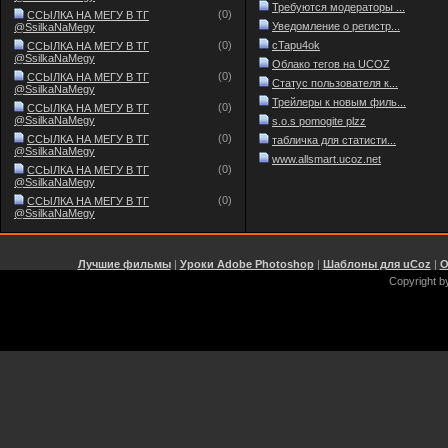
Требуются модераторы ...
(0)
ССЫЛКА НА МЕГУ В ТГ
Уведомление о регистр...
@SsilkaNaMegy
(0)
cTapu4ok
ССЫЛКА НА МЕГУ В ТГ
@SsilkaNaMegy
Облако тегов на UCOZ
(0)
ССЫЛКА НА МЕГУ В ТГ
Статус пользователя к...
@SsilkaNaMegy
Трейлеры к новым филь...
(0)
ССЫЛКА НА МЕГУ В ТГ
@SsilkaNaMegy
s.o.s pomogite plzz
(0)
ССЫЛКА НА МЕГУ В ТГ
табличка для статисти...
@SsilkaNaMegy
www.allsmart.ucoz.net
(0)
ССЫЛКА НА МЕГУ В ТГ
@SsilkaNaMegy
(0)
ССЫЛКА НА МЕГУ В ТГ
@SsilkaNaMegy
Лучшие фильмы
|
Уроки Adobe Photoshop
|
Шаблоны для uCoz
|
О
Copyright b