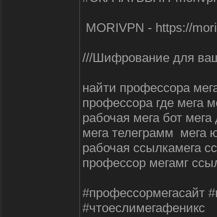
MORIVPN - https://mori
///Шифрование для ваш
найти профессора мега
профессора где мега м
рабочая мега бот мега 
мега телеграмм мега ю
рабочая ссылкамега сс
профессор мегамг ссыл
#профессормегасайт #
#чтоеслимегафеникс