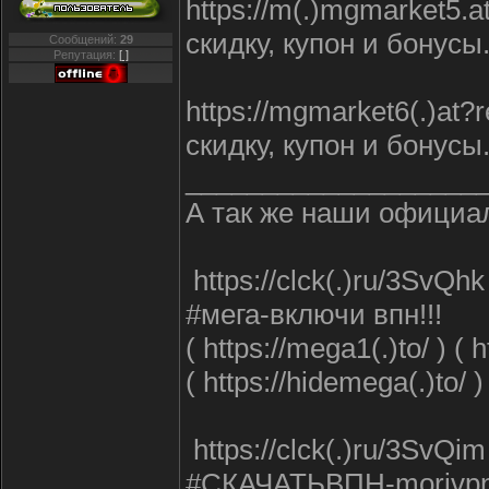
https://m(.)mgmarket
скидку, купон и бонусы
Сообщений:
29
Репутация:
[ ]
https://mgmarket6(.)
скидку, купон и бонусы
___________________
А так же наши офици
https://clck(.)ru/3SvQ
#мега-включи впн!!!
( https://mega1(.)to/ ) (
( https://hidemega(.)to/ )
https://clck(.)ru/3S
#СКАЧАТЬВПН-morivpn