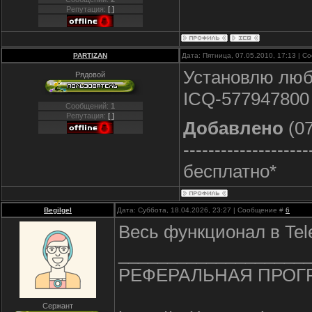
Репутация:
[ ]
PARTIZAN
Дата: Пятница, 07.05.2010, 17:13 | 
Установлю люб
Рядовой
ICQ-577947800
Сообщений:
1
Репутация:
[ ]
Добавлено
(07
--------------------
бесплатно*
Begilgel
Дата: Суббота, 18.04.2026, 23:27 | Сообщение #
6
Весь функционал в Tel
___________________
РЕФЕРАЛЬНАЯ ПРОГ
Сержант