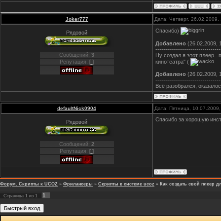
Joker777
Дата: Четверг, 26.02.2009
Спасибо)
Рядовой
Добавлено
(26.02.2009, 
---------------------------------
Сообщений:
3
Ну создал я этот плеер..
кинотеатра" (
Репутация:
[ ]
Добавлено
(26.02.2009, 
---------------------------------
Всё разобрался, оказалос
defaultNick0904
Дата: Пятница, 10.07.2009
Спасибо за хорошую инст
Рядовой
Сообщений:
2
Репутация:
[ ]
Форум. Скрипты к UCOZ
»
Фрилансеры
»
Скрипты к системе ucoz
»
Как создать свой плеер д
1
Страница
1
из
1