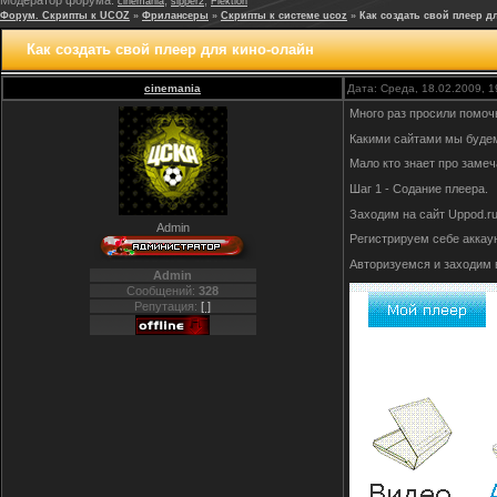
Модератор форума:
,
,
cinemania
sipper2
Flektion
Форум. Скрипты к UCOZ
»
Фрилансеры
»
Скрипты к системе ucoz
»
Как создать свой плеер д
Как создать свой плеер для кино-олайн
cinemania
Дата: Среда, 18.02.2009, 
Много раз просили помочь
Какими сайтами мы будем по
Мало кто знает про замеч
Шаг 1 - Содание плеера.
Заходим на сайт Uppod.r
Admin
Регистрируем себе аккаун
Авторизуемся и заходим 
Admin
Сообщений:
328
Репутация:
[ ]