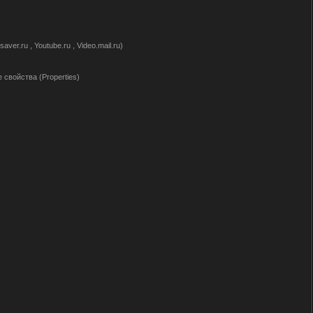
r.ru , Youtube.ru , Video.mail.ru)
свойства (Properties)