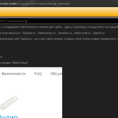
ля кино-олайн
(Создание своего плеера (Помощь новичкам))
19:22 | Сообщение #
1
 с созданием собственного плеера для сайта , здесь я раскажу откуда взять исходный
льзоваться - Rutube.ru , Videosaver.ru , Youtube.ru , Video.mail.ru , Uppod.ru
ательный сайт Uppod.ru , на этом сайте можно создать свой плеер и даже прикрепить с
u
т.
в раздел "Мой плеер"