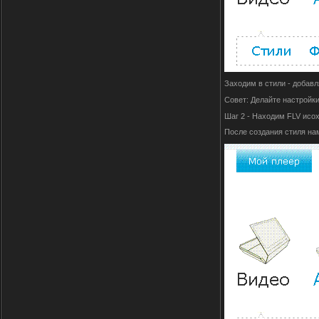
Заходим в стили - добав
Совет: Делайте настройки
Шаг 2 - Находим FLV исох
После создания стиля на