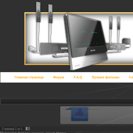
Главная страница
Форум
F.A.Q
Лучшие фильмы
Со
1
Страница
1
из
1