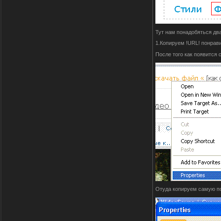
Тут нам понадобяться два 
1.Копируем !URL! понрав
После того как появится 
Отуда копируем самую п