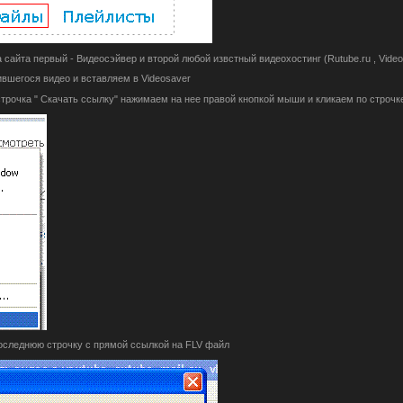
сайта первый - Видеосэйвер и второй любой извстный видеохостинг (Rutube.ru , Videosave
ившегося видео и вставляем в Videosaver
строчка " Скачать ссылку" нажимаем на нее правой кнопкой мыши и кликаем по строчке 
оследнюю строчку с прямой ссылкой на FLV файл