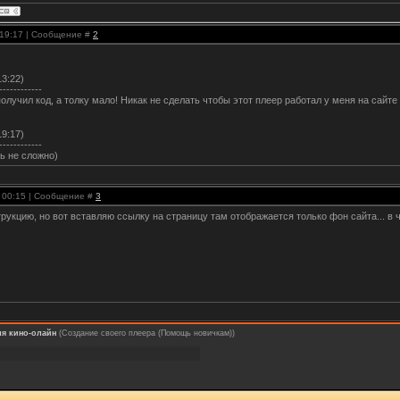
, 19:17 | Сообщение #
2
13:22)
------------
.получил код, а толку мало! Никак не сделать чтобы этот плеер работал у меня на сайт
19:17)
------------
ь не сложно)
, 00:15 | Сообщение #
3
рукцию, но вот вставляю ссылку на страницу там отображается только фон сайта... в
ля кино-олайн
(Создание своего плеера (Помощь новичкам))