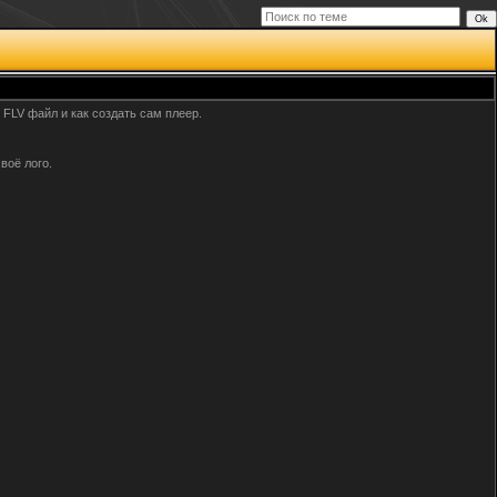
 FLV файл и как создать сам плеер.
воё лого.