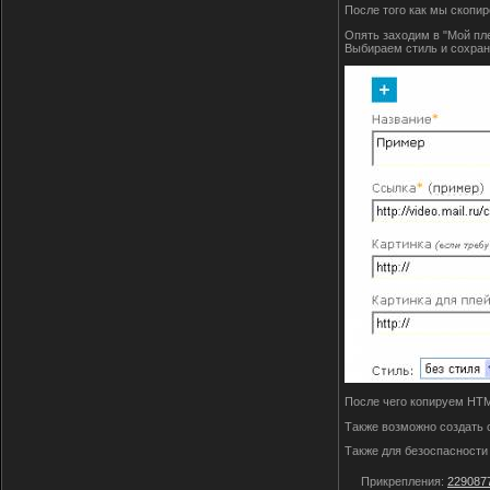
После того как мы скопир
Опять заходим в "Мой пл
Выбираем стиль и сохран
После чего копируем HTML
Также возможно создать 
Также для безоспасности 
Прикрепления:
2290877