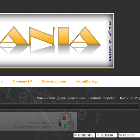
op
Онлайн-TV
Мой профиль
Вход/Выход
[
Новые сообщения
·
Участники
·
Правила форума
·
Поиск
·
RSS
]