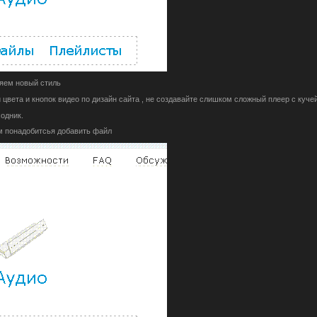
ляем новый стиль
 цвета и кнопок видео по дизайн сайта , не создавайте слишком сложный плеер с куче
одник.
м понадобитсья добавить файл