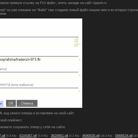
овали прямую ссылку на FLV файл , опять захидм на сайт Uppod.ru
еер" но уже кликаем на "Файл" там создаем новый файл пишем имя и во вторую строч
яем.
 код своего плеера и вставляем на свой сайт.
свой плейлист.
можете сохранить плеер у себя на сайте.
.gif
·
6104367.gif
·
3629951.gif
·
4690630.gif
·
5868524.gif
(5.8 Kb)
(5.9 Kb)
(5.2 Kb)
(16.0 Kb)
(4.