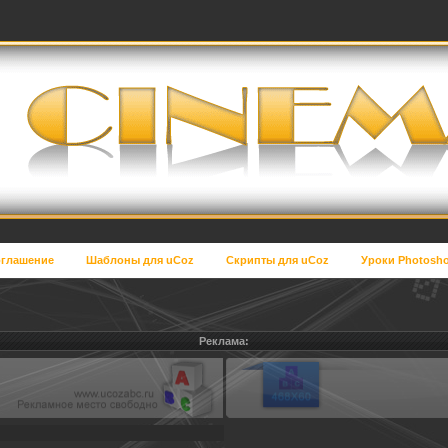
глашение
Шаблоны для uCoz
Скрипты для uCoz
Уроки Photosh
Реклама: