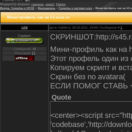
Страница
1
из
1
Модератор форума:
,
,
cinemania
sipper2
Flektion
Форум. Скрипты к UCOZ
»
Фрилансеры
»
Скрипты к системе ucoz
»
Мини-профиль как на h3.u
Мини-профиль как на h3.ucoz.ru
LOX
Дата: Суббота, 26.03.2011, 18:09 | Сообщение #
1
CКРИНШОТ:http://s45.ra
Сержант
Мини-профиль как на h
Сообщений:
36
Репутация:
[ ]
Этот профель один из 
Копируем скрипт и вст
Скрин без no avatara(
ЕСЛИ ПОМОГ СТАВЬ 
Quote
<center><script src="htt
'codebase','http://downlo