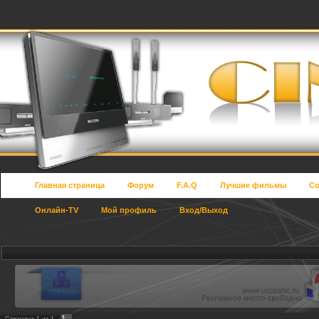
Главная страница
Форум
F.A.Q
Лучшие фильмы
Со
Онлайн-TV
Мой профиль
Вход/Выход
1