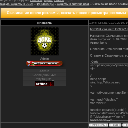
Модератор форума:
,
,
cinemania
sipper2
Flektion
Форум. Скрипты к UCOZ
»
Фрилансеры
»
Скрипты к системе ucoz
»
Скачивание после реклам
Скачивание после рекламы, скачать после просмотра рекламы
cinemania
Дата: Среда, 01.09.2010, 
http://allucoz.net/_ld/3/372
Название: Скачивание пос
Дата выпуска: 05.04.2010
Автор: benq
Описание: Это скрипт тип
Ставим в Странице матер
Admin
Code
<script language="javascr
<!--
Admin
Сообщений:
328
/*
benq script
Репутация:
[ ]
site: http://allucoz.net/
*/
var ns6=document.getEle
var head="display:''"
var folder=''
function expandit(curobj)
folder=ns6?curobj.nextSibl
if (folder.display=="none"
folder.display=""
else
folder.display="none"