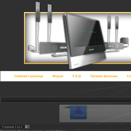
Главная страница
Форум
F.A.Q
Лучшие фильмы
Со
1
Страница
1
из
1