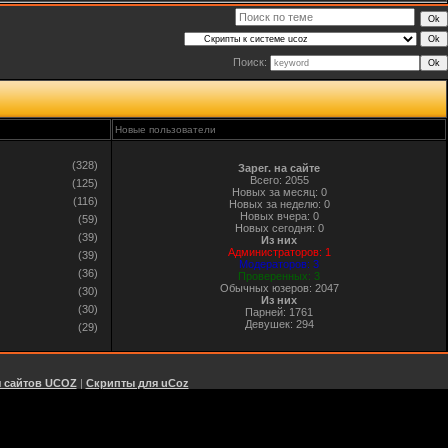
Поиск:
кламке ниже!</font>
Новые пользователи
(328)
Зарег. на сайте
Всего: 2055
(125)
Новых за месяц: 0
(116)
Новых за неделю: 0
Новых вчера: 0
(59)
Новых сегодня: 0
(39)
Из них
Администраторов: 1
(39)
Модераторов: 3
(36)
Проверенных: 3
Обычных юзеров: 2047
(30)
Из них
(30)
Парней: 1761
Девушек: 294
(29)
я сайтов UCOZ
|
Скрипты для uCoz