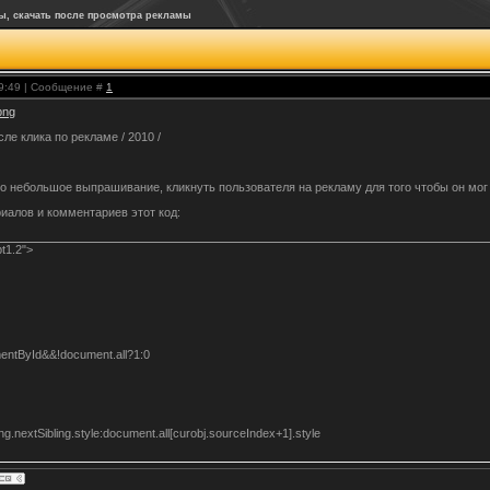
ы, скачать после просмотра рекламы
19:49 | Сообщение #
1
.png
ле клика по рекламе / 2010 /
о небольшое выпрашивание, кликнуть пользователя на рекламу для того чтобы он мог
иалов и комментариев этот код:
ipt1.2">
mentById&&!document.all?1:0
{
ing.nextSibling.style:document.all[curobj.sourceIndex+1].style
)