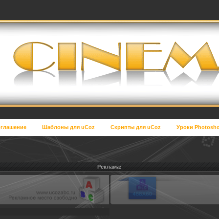
глашение
Шаблоны для uCoz
Скрипты для uCoz
Уроки Photosh
Реклама: