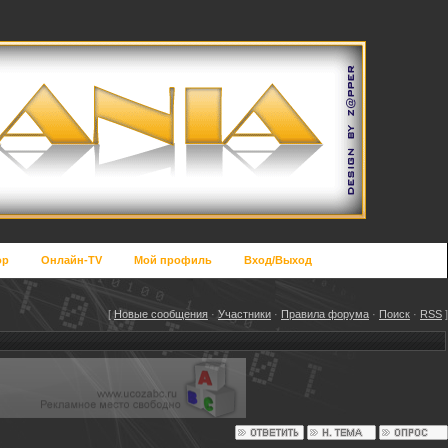
op
Онлайн-TV
Мой профиль
Вход/Выход
[
Новые сообщения
·
Участники
·
Правила форума
·
Поиск
·
RSS
]